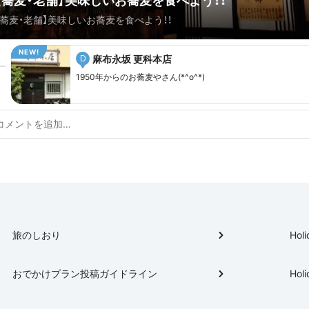
【蕎麦・老舗】美味しいお蕎麦を食べよう！！
【蕎麦・老舗】美味しいお蕎麦を食べよう！！
麻布永坂 更科本店
D
1950年からのお蕎麦やさん(*^o^*)
旅のしおり
Holi
おでかけプラン投稿ガイドライン
Holi