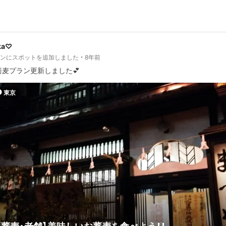
ka♡
ランにスポットを追加しました
8年前
蕎麦プラン更新しました💕
東京