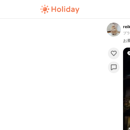
rei
プ
お