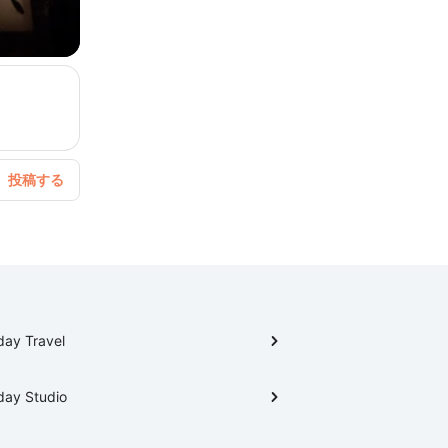
day Travel
day Studio