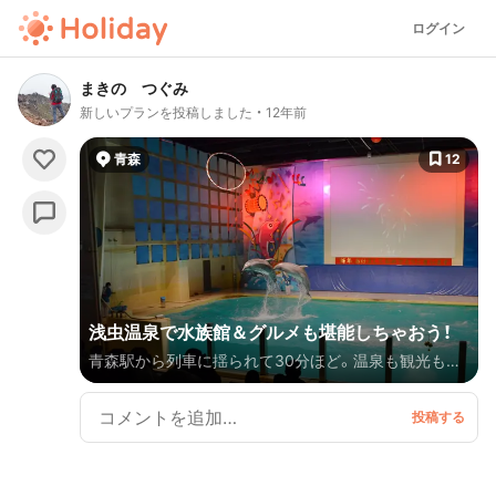
ログイン
まきの つぐみ
新しいプランを投稿しました
12年前
青森
12
浅虫温泉で水族館＆グルメも堪能しちゃおう！
青森駅から列車に揺られて30分ほど。温泉も観光も駅
からアクセス良好な浅虫温泉をめぐる旅です。 列車の
本数も比較的多く、時間が合えばバスなどを組み合わせ
ることも可能。観光地は徒歩圏内ではありますが、積雪
期は歩道が雪で埋まっていることもあるので、適宜タク
シーを利用するのがおすすめです。 水族館では裏方見