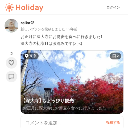
ログイン
reika♡
新しいプランを投稿しました
9年前
お正月に深大寺にお蕎麦を食べに行きました！
深大寺の初詣⛩は激混みです(>_<)
2
東京
2
【深大寺】ちょっぴり観光
お正月に深大寺にお蕎麦を食べに行きました！