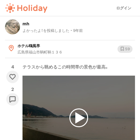
ログイン
mh
よかったよ！を投稿しました
9年前
ホテル鴎風亭
59
広島県福山市鞆町鞆１３６
4
テラスから眺めるこの時間帯の景色が最高。
2