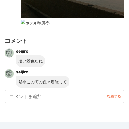
コメント
seijiro
凄い景色だね
seijiro
是非この街の色々堪能して