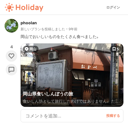
ログイン
phoolan
新しいプランを投稿しました
9年前
岡山でおいしいものをたくさん食べました。
4
岡山
5
岡山県食いしんぼうの旅
食いしん坊として旅行したわけではありません。 た
だ、帰って来てから、食べ物の写真しかなかっただけで
す。（ちゃんと観光地もめぐりました。） 行った場所と
行きたかった場所。