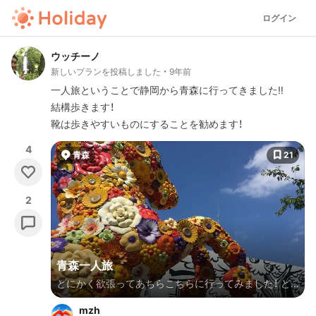
ログイン
ウッチーノ
新しいプランを投稿しました
9年前
一人旅ということで静岡から青森に行ってきました‼︎
結構歩きます！
靴は歩きやすいものにすることを勧めます！
4
青森
21
2
青森一人旅
とにかく欲張ってあちらこちらに行ってみました！ ど
れも十分に堪能しました〜♪ 白神山地の方に行けませ
mzh