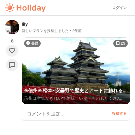
ログイン
lily
新しいプランを投稿しました
9年前
6
長野
25
✳︎信州✳︎ 松本・安曇野で歴史とアートに触れる旅
信州は空気がきれいで美味しい食べものもたくさん✨
🏯
日ごろのつかれをリフレッシュするのにおすすめの場
所です🌱