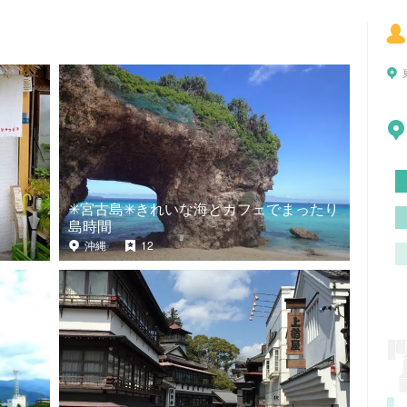
✳︎宮古島✳︎きれいな海とカフェでまったり
島時間
沖縄
12