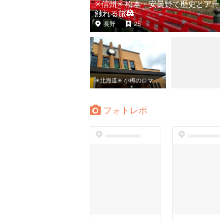
✳︎信州✳︎ 松本・安曇野で歴史とア
触れる旅🏯
長野
25
✳︎北海道✳︎ 小樽のロマンチックな景色をめぐる旅🌙
フォトレポ
dummyspot
dummyspo