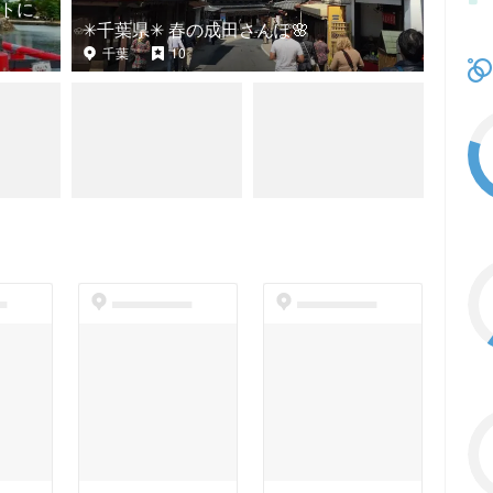
ートに
✳︎千葉県✳︎ 春の成田さんぽ🌸
千葉
10
t
dummyspot
dummyspot