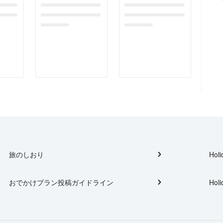
gefor
dummymessagefor
dummymessagefor
tplac
photoreportplac
photoreportplac
eholder
eholder
旅のしおり
Holi
おでかけプラン投稿ガイドライン
Holi