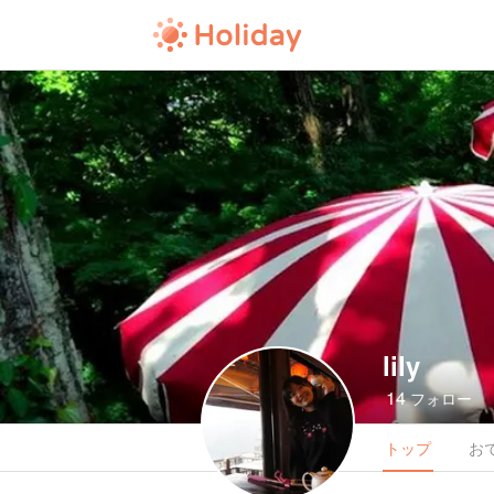
lily
14
フォロー
トップ
お