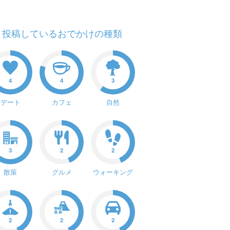
投稿しているおでかけの種類
4
4
3
デート
カフェ
自然
3
2
2
散策
グルメ
ウォーキング
2
2
2