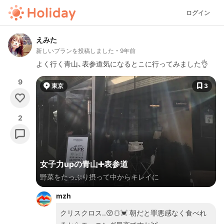
ログイン
えみた
新しいプランを投稿しました
9年前
よく行く青山、表参道気になるとこに行ってみました👌
9
東京
3
2
女子力upの青山➕表参道
野菜をたっぷり摂って中からキレイに
mzh
クリスクロス..😚🍞💓 朝だと罪悪感なく食べれ