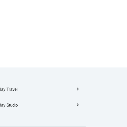
day Travel
day Studio