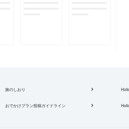
gefor
dummymessagefor
dummymessagefor
tplac
photoreportplac
photoreportplac
eholder
eholder
旅のしおり
Holi
おでかけプラン投稿ガイドライン
Holi