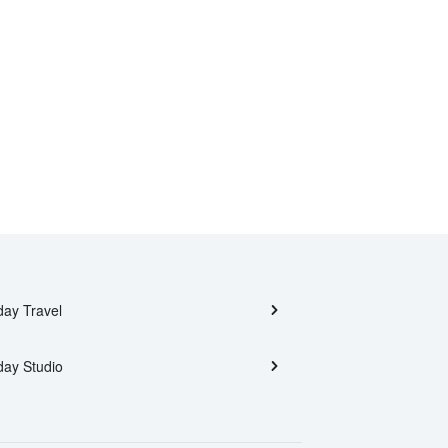
day Travel
day Studio