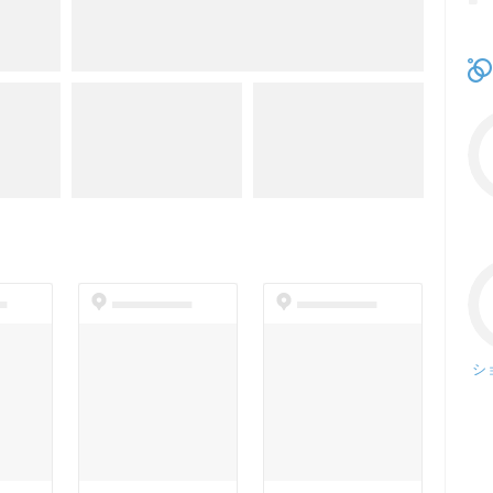
t
dummyspot
dummyspot
シ