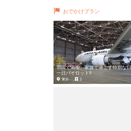
おでかけプラン
羽田で満喫、家族で過ごす特別な日
一日パイロット‼
東京
2