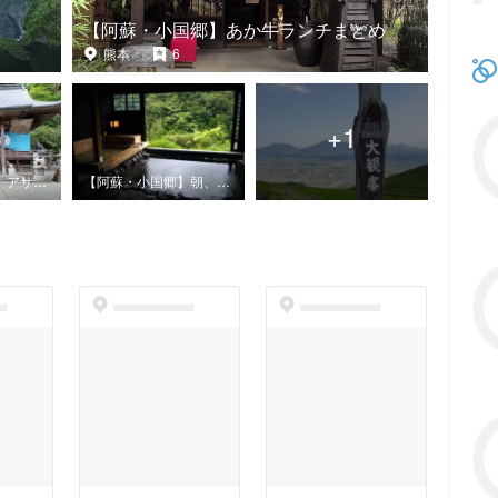
【阿蘇・小国郷】あか牛ランチまとめ
熊本
6
+
1
【阿蘇・小国郷】アサカツ
【阿蘇・小国郷】朝、入れるお風呂
t
dummyspot
dummyspot