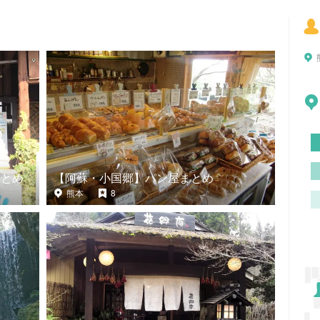
まとめ
【阿蘇・小国郷】パン屋まとめ
熊本
8