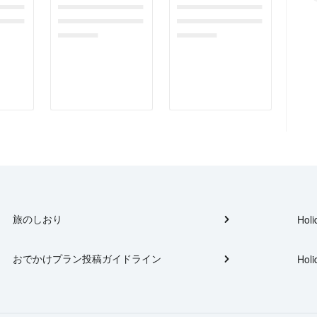
gefor
dummymessagefor
dummymessagefor
tplac
photoreportplac
photoreportplac
eholder
eholder
旅のしおり
Holi
おでかけプラン投稿ガイドライン
Holi