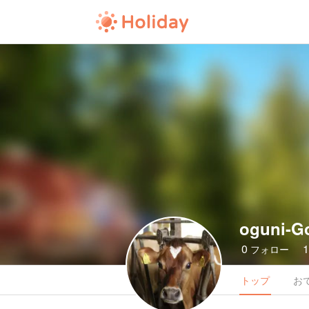
oguni-Go
0
フォロー
トップ
お