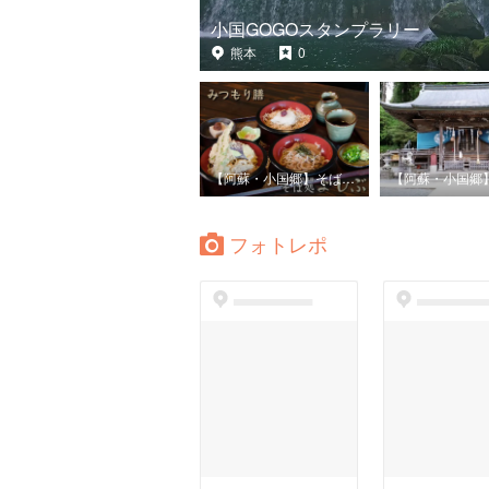
小国GOGOスタンプラリー
熊本
0
【阿蘇・小国郷】そば屋まとめ
フォトレポ
dummyspot
dummyspo