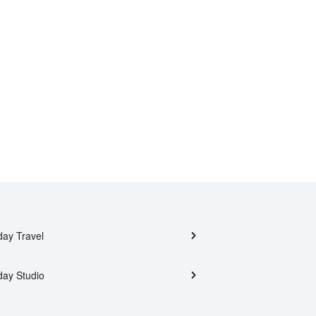
day Travel
day Studio