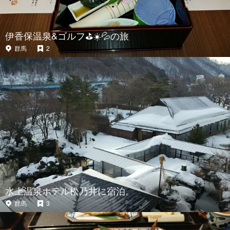
伊香保温泉&ゴルフ⛳☀️💦の旅
群馬
2
水上温泉ホテル松乃井に宿泊。
群馬
3