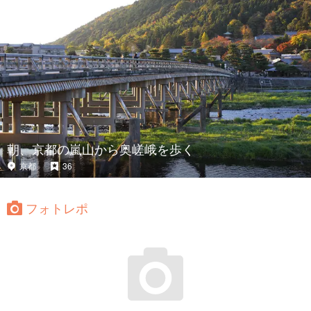
朝、京都の嵐山から奥嵯峨を歩く
京都
36
フォトレポ