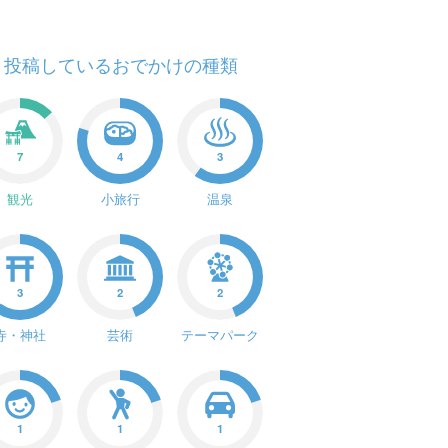
投稿しているおでかけの種類
7
4
3
観光
小旅行
温泉
3
2
2
寺・神社
芸術
テーマパーク
1
1
1