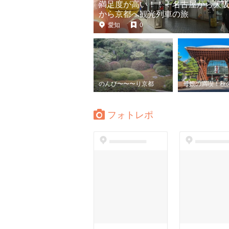
満足度が高い！！！名古屋から大阪
から京都へ観光列車の旅
愛知
0
のんび〜〜〜り京都
フォトレポ
dummyspot
dummyspo