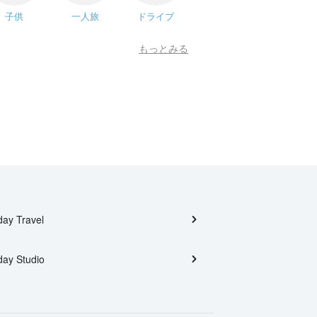
子供
一人旅
ドライブ
もっとみる
day Travel
day Studio