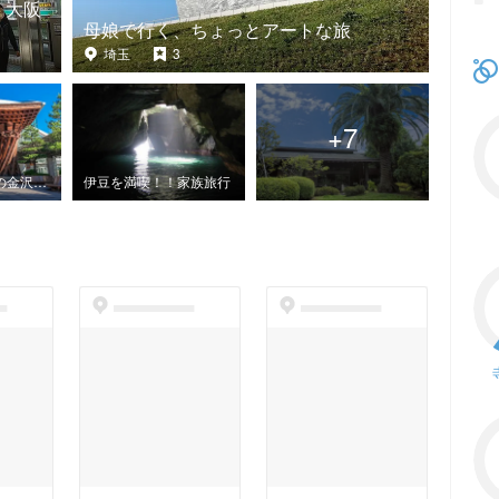
 大阪
母娘で行く、ちょっとアートな旅
埼玉
3
+
7
母娘の満喫！秋の金沢2泊3日
伊豆を満喫！！家族旅行
t
dummyspot
dummyspot