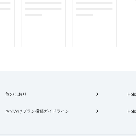
gefor
dummymessagefor
dummymessagefor
tplac
photoreportplac
photoreportplac
eholder
eholder
旅のしおり
Holi
おでかけプラン投稿ガイドライン
Holi