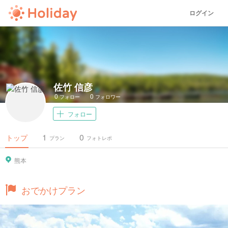
ログイン
佐竹 信彦
0
0
フォロー
フォロワー
フォロー
1
0
トップ
プラン
フォトレポ
熊本
おでかけプラン