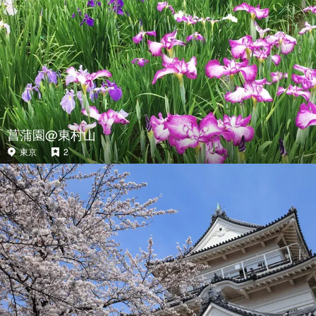
菖蒲園@東村山
東京
2