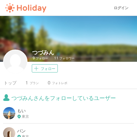
ログイン
つづみん
9
11
フォロー
フォロワー
フォロー
1
0
トップ
プラン
フォトレポ
つづみんさんをフォローしているユーザー
もい
東京
パン
東京