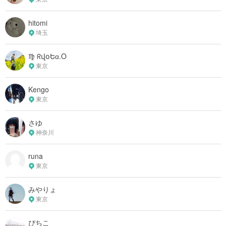
hitomi
埼玉
♍︎ ᖇվօԵɑ.O
東京
Kengo
東京
さゆ
神奈川
runa
東京
みやりょ
東京
ぴちこ