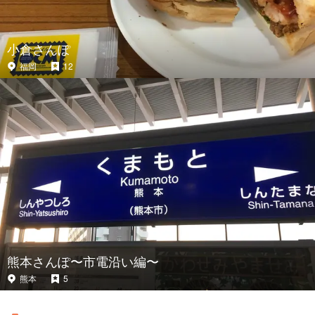
小倉さんぽ
福岡
12
熊本さんぽ〜市電沿い編〜
熊本
5