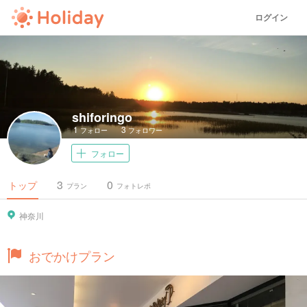
ログイン
shiforingo
1
3
フォロー
フォロワー
フォロー
3
0
トップ
プラン
フォトレポ
神奈川
おでかけプラン