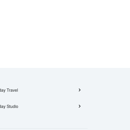
day Travel
day Studio