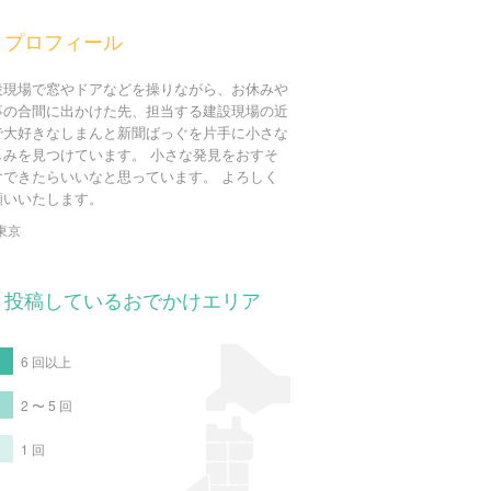
プロフィール
設現場で窓やドアなどを操りながら、お休みや
事の合間に出かけた先、担当する建設現場の近
で大好きなしまんと新聞ばっぐを片手に小さな
しみを見つけています。 小さな発見をおすそ
けできたらいいなと思っています。 よろしく
願いいたします。
東京
投稿しているおでかけエリア
6 回以上
2 〜 5 回
1 回