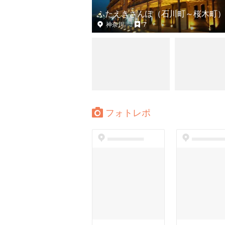
ふたえきさんぽ（石川町～桜木町
神奈川
7
フォトレポ
dummyspot
dummyspo