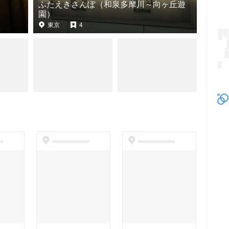
ふたえきさんぽ（和泉多摩川～向ヶ丘遊
）
園）
東京
4
t
dummyspot
dummyspot