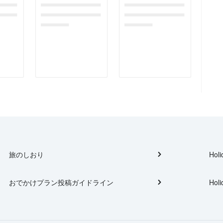
gefor
dummymessagefor
dummymessagefor
tplac
photoreportplac
photoreportplac
eholder
eholder
旅のしおり
Holi
おでかけプラン投稿ガイドライン
Holi