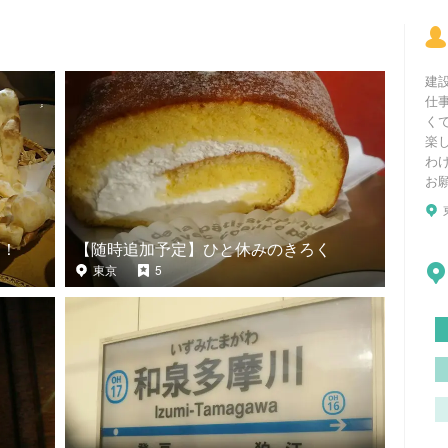
建
仕
く
楽
わ
お
ー！
【随時追加予定】ひと休みのきろく
東京
5