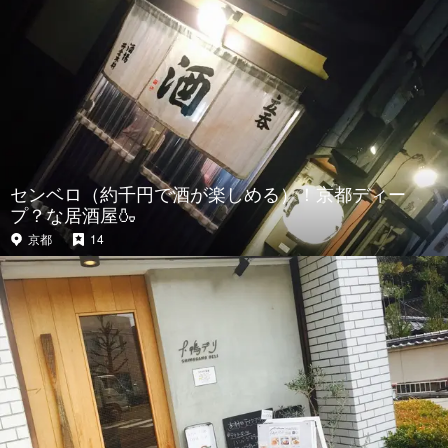
センベロ（約千円で酒が楽しめる）！京都ディー
プ？な居酒屋🍶
京都
14