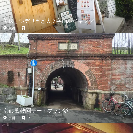
美味しいデリ🍴と大文字山ハイキング
京都
6
京都 動物園デートプラン🐯
京都
14