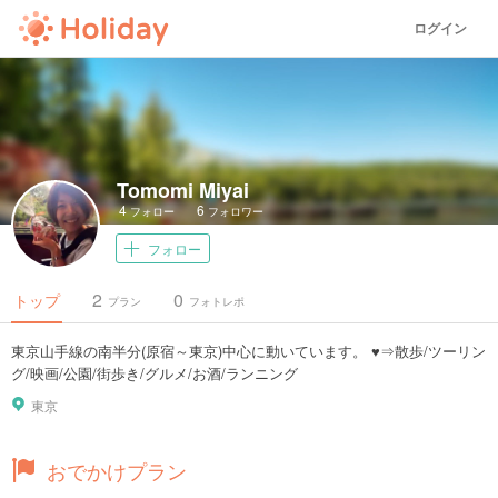
ログイン
Tomomi Miyai
4
6
フォロー
フォロワー
フォロー
2
0
トップ
プラン
フォトレポ
東京山手線の南半分(原宿～東京)中心に動いています。 ♥⇒散歩/ツーリン
グ/映画/公園/街歩き/グルメ/お酒/ランニング
東京
おでかけプラン