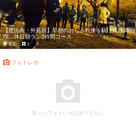
【恵比寿・外苑前】早朝のおしゃれ街を駆け抜け満
喫。休日朝ラン2時間コース
東京
5
フォトレポ
送ったフォトレポはありません