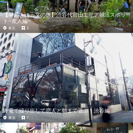
【早起きは三文の徳】渋谷代官山エリア朝活スポッ
ト~友人編~
東京
3
終電で繰り出して恋人と朝まで遊ぶ！渋谷編
東京
7