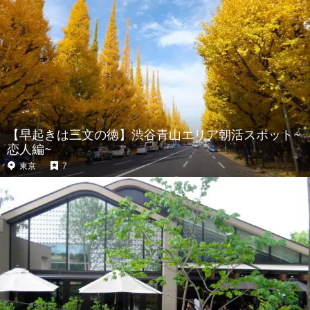
【早起きは三文の徳】渋谷青山エリア朝活スポット~
恋人編~
東京
7