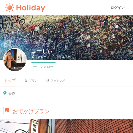
ログイン
まーしぃ
2
4
フォロー
フォロワー
フォロー
5
0
トップ
プラン
フォトレポ
奈良
おでかけプラン