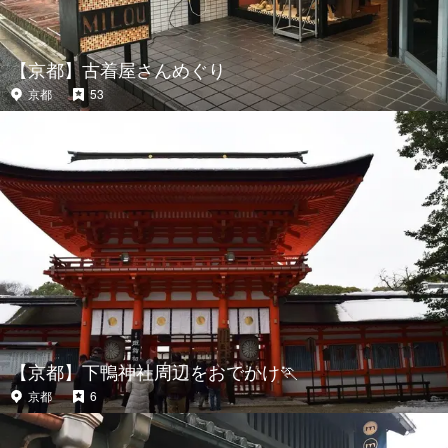
【京都】古着屋さんめぐり
京都
53
【京都】下鴨神社周辺をおでかけ🏃
京都
6