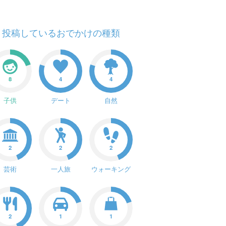
投稿しているおでかけの種類
8
4
4
子供
デート
自然
2
2
2
芸術
一人旅
ウォーキング
2
1
1