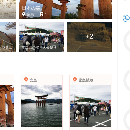
日本の美
広島
1
+
2
子どもと一緒にお花見を。
年二回の瀬戸大橋祭り
宮島
児島競艇