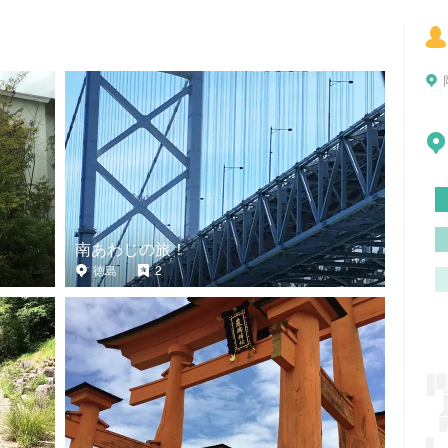
南あわじの旅！
徳島
2