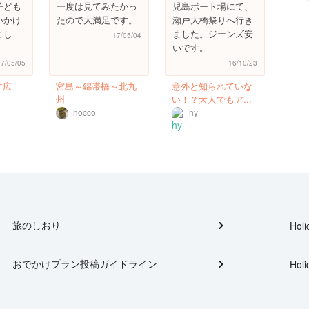
子ども
一度は見てみたかっ
児島ボート場にて、
いかけ
たので大満足です。
瀬戸大橋祭りへ行き
まし
ました。ジーンズ安
17/05/04
いです。
17/05/05
16/10/23
す広
宮島～錦帯橋～北九
意外と知られていな
州
い！？大人でもア...
nocco
hy
旅のしおり
Holi
おでかけプラン投稿ガイドライン
Holi