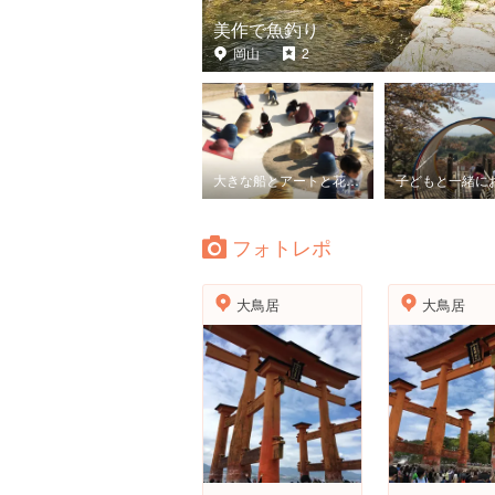
美作で魚釣り
岡山
2
大きな船とアートと花と。
フォトレポ
大鳥居
大鳥居