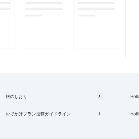
gefor
dummymessagefor
dummymessagefor
tplac
photoreportplac
photoreportplac
eholder
eholder
旅のしおり
Holi
おでかけプラン投稿ガイドライン
Holi