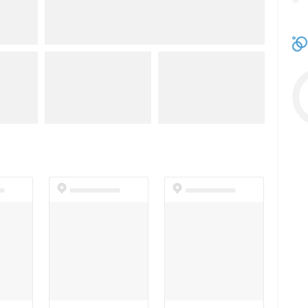
t
dummyspot
dummyspot