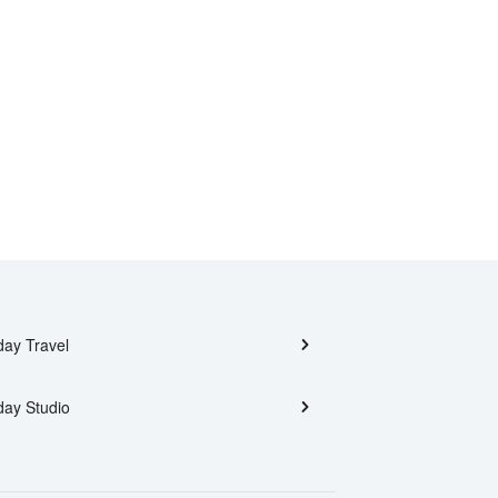
day Travel
day Studio