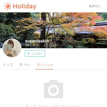
ログイン
superisekin
29
27
フォロー
フォロワー
フォロー
9
0
トップ
プラン
フォトレポ
送ったフォトレポはありません