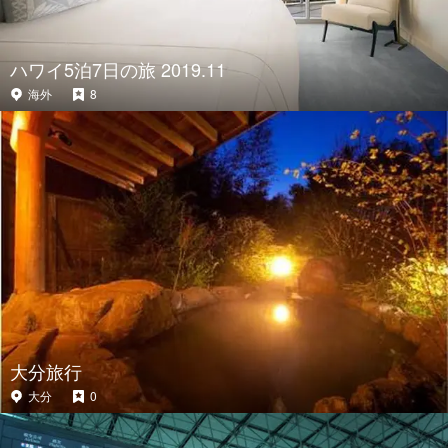
ハワイ5泊7日の旅 2019.11
海外
8
大分旅行
大分
0