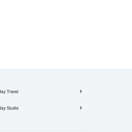
day Travel
day Studio