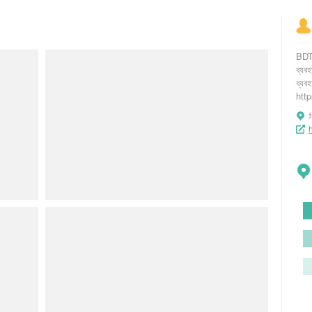
BDTK
ব্যব
ব্যব
htt