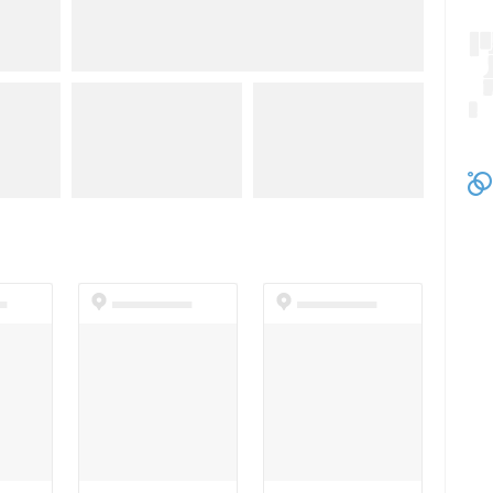
t
dummyspot
dummyspot