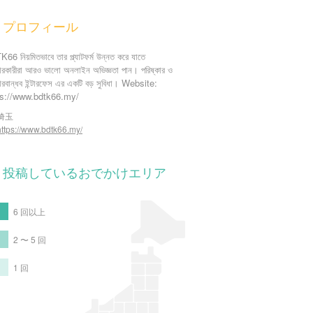
プロフィール
66 নিয়মিতভাবে তার প্ল্যাটফর্ম উন্নত করে যাতে
হারকারীরা আরও ভালো অনলাইন অভিজ্ঞতা পান। পরিষ্কার ও
হারবান্ধব ইন্টারফেস এর একটি বড় সুবিধা। Website:
ps://www.bdtk66.my/
埼玉
https://www.bdtk66.my/
投稿しているおでかけエリア
6 回以上
2 〜 5 回
1 回