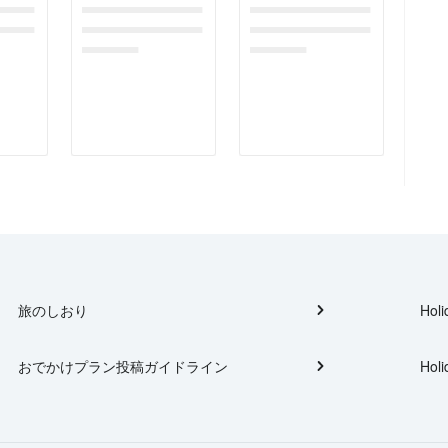
gefor
dummymessagefor
dummymessagefor
tplac
photoreportplac
photoreportplac
eholder
eholder
旅のしおり
Holi
おでかけプラン投稿ガイドライン
Holi