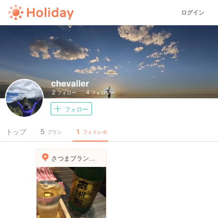
ログイン
chevalier
2
4
フォロー
フォロワー
フォロー
5
1
トップ
プラン
フォトレポ
さつまブランド 梅屋