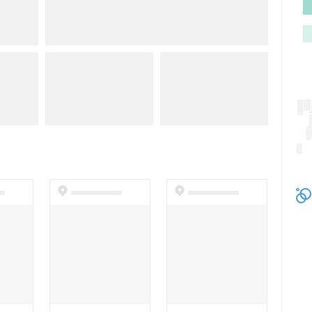
t
dummyspot
dummyspot