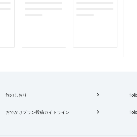
gefor
dummymessagefor
dummymessagefor
tplac
photoreportplac
photoreportplac
eholder
eholder
旅のしおり
Holi
おでかけプラン投稿ガイドライン
Holi