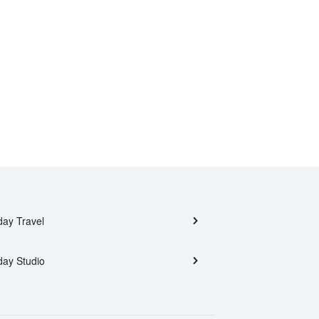
day Travel
day Studio