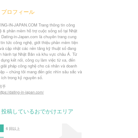
プロフィール
ING-IN-JAPAN.COM Trang thông tin công
ệ & phần mềm hỗ trợ cuộc sống số tại Nhật
 Dating-in-Japan.com là chuyên trang cung
 tin tức công nghệ, giới thiệu phần mềm tiện
 và cập nhật các nền tảng kỹ thuật số đang
nh hành tại Nhật Bản và khu vực châu Á. Từ
 dụng kết nối, công cụ làm việc từ xa, đến
 giải pháp công nghệ cho cá nhân và doanh
iệp – chúng tôi mang đến góc nhìn sâu sắc và
 ích trong kỷ nguyên số.
岩手
https://dating-in-japan.com/
投稿しているおでかけエリア
6 回以上