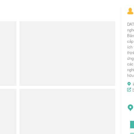
DAT
ngh
Bản
cấp
ích
thị
ứng
các
ngh
hữu