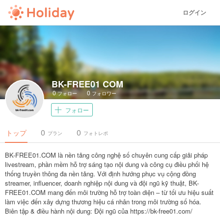
ログイン
BK-FREE01 COM
0
0
フォロー
フォロワー
フォロー
0
0
トップ
プラン
フォトレポ
BK-FREE01.COM là nền tảng công nghệ số chuyên cung cấp giải pháp
livestream, phần mềm hỗ trợ sáng tạo nội dung và công cụ điều phối hệ
thống truyền thông đa nền tảng. Với định hướng phục vụ cộng đồng
streamer, influencer, doanh nghiệp nội dung và đội ngũ kỹ thuật, BK-
FREE01.COM mang đến môi trường hỗ trợ toàn diện – từ tối ưu hiệu suất
làm việc đến xây dựng thương hiệu cá nhân trong môi trường số hóa.
Biên tập & điều hành nội dung: Đội ngũ của https://bk-free01.com/