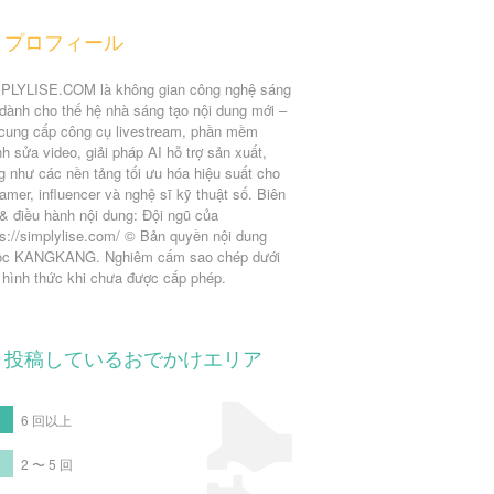
プロフィール
PLYLISE.COM là không gian công nghệ sáng
 dành cho thế hệ nhà sáng tạo nội dung mới –
 cung cấp công cụ livestream, phần mềm
nh sửa video, giải pháp AI hỗ trợ sản xuất,
g như các nền tảng tối ưu hóa hiệu suất cho
eamer, influencer và nghệ sĩ kỹ thuật số. Biên
 & điều hành nội dung: Đội ngũ của
ps://simplylise.com/ © Bản quyền nội dung
ộc KANGKANG. Nghiêm cấm sao chép dưới
 hình thức khi chưa được cấp phép.
投稿しているおでかけエリア
6 回以上
2 〜 5 回