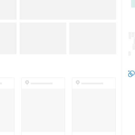
t
dummyspot
dummyspot