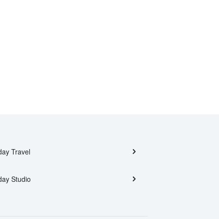
day Travel
day Studio