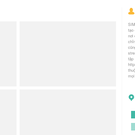
SIM
tạo
nơi
chỉ
cũn
str
tập
htt
thu
mọi