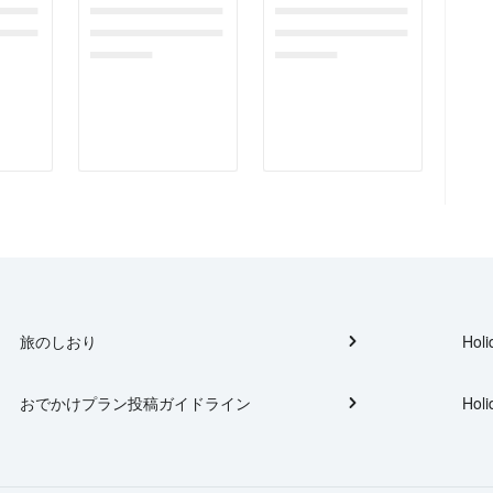
gefor
dummymessagefor
dummymessagefor
tplac
photoreportplac
photoreportplac
eholder
eholder
旅のしおり
Holi
おでかけプラン投稿ガイドライン
Holi