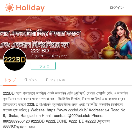
ログイン
222 BD
0
0
フォロー
フォロワー
フォロー
0
0
トップ
プラン
フォトレポ
222BD হলো বাংলাদেশে জনপ্রিয় একটি অনলাইন বেটিং প্ল্যাটফর্ম, যেখানে স্পোর্টস বেটিং ও অনলাইন
ক্যাসিনোর নানা ধরনের অপশন পাওয়া যায়। স্থিতিশীল সিস্টেম, নিরাপদ প্ল্যাটফর্ম এবং ব্যবহারবান্ধব
ইন্টারফেসের কারণে 222BD বাংলাদেশি ব্যবহারকারীদের জন্য একটি আকর্ষণীয় অনলাইন বিনোদনের
গন্তব্য হয়ে উঠেছে। Website: https://www.222bd.club/ Address: 24 Road No
5, Dhaka, Bangladesh Email: contract@222bd.club Phone:
8802889966420 #222BD #222BDONE #222_BD #222BDবুকমেকার
#222BDঅ্যাক্সেস করুন