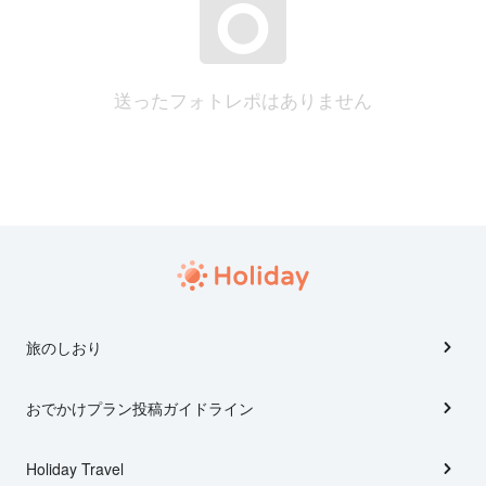
送ったフォトレポはありません
旅のしおり
おでかけプラン投稿ガイドライン
Holiday Travel