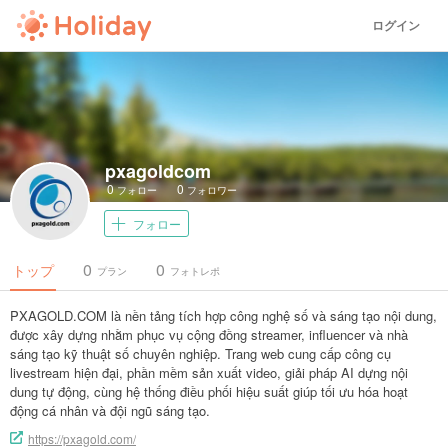
ログイン
pxagoldcom
0
0
フォロー
フォロワー
フォロー
0
0
トップ
プラン
フォトレポ
PXAGOLD.COM là nền tảng tích hợp công nghệ số và sáng tạo nội dung,
được xây dựng nhằm phục vụ cộng đồng streamer, influencer và nhà
sáng tạo kỹ thuật số chuyên nghiệp. Trang web cung cấp công cụ
livestream hiện đại, phần mềm sản xuất video, giải pháp AI dựng nội
dung tự động, cùng hệ thống điều phối hiệu suất giúp tối ưu hóa hoạt
động cá nhân và đội ngũ sáng tạo.
https://pxagold.com/