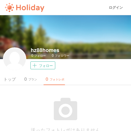
ログイン
hz88homes
0
0
フォロー
フォロワー
フォロー
0
0
トップ
プラン
フォトレポ
送ったフォトレポはありません