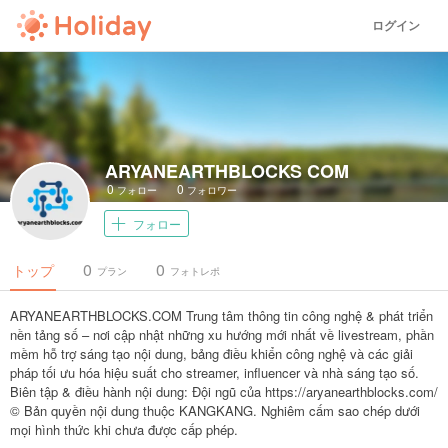
ログイン
ARYANEARTHBLOCKS COM
0
0
フォロー
フォロワー
フォロー
0
0
トップ
プラン
フォトレポ
ARYANEARTHBLOCKS.COM Trung tâm thông tin công nghệ & phát triển
nền tảng số – nơi cập nhật những xu hướng mới nhất về livestream, phần
mềm hỗ trợ sáng tạo nội dung, bảng điều khiển công nghệ và các giải
pháp tối ưu hóa hiệu suất cho streamer, influencer và nhà sáng tạo số.
Biên tập & điều hành nội dung: Đội ngũ của https://aryanearthblocks.com/
© Bản quyền nội dung thuộc KANGKANG. Nghiêm cấm sao chép dưới
mọi hình thức khi chưa được cấp phép.