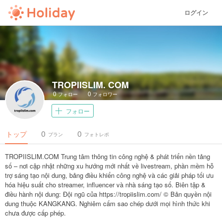
ログイン
TROPIISLIM. COM
0
0
フォロー
フォロワー
フォロー
0
0
トップ
プラン
フォトレポ
TROPIISLIM.COM Trung tâm thông tin công nghệ & phát triển nền tảng
số – nơi cập nhật những xu hướng mới nhất về livestream, phần mềm hỗ
trợ sáng tạo nội dung, bảng điều khiển công nghệ và các giải pháp tối ưu
hóa hiệu suất cho streamer, influencer và nhà sáng tạo số. Biên tập &
điều hành nội dung: Đội ngũ của https://tropiislim.com/ © Bản quyền nội
dung thuộc KANGKANG. Nghiêm cấm sao chép dưới mọi hình thức khi
chưa được cấp phép.