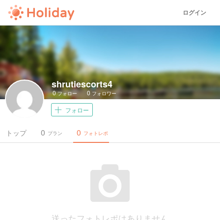
ログイン
shrutiescorts4
0
0
フォロー
フォロワー
フォロー
0
0
トップ
プラン
フォトレポ
送ったフォトレポはありません