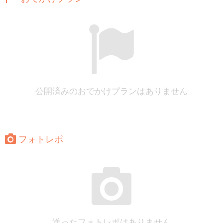
公開済みのおでかけプランはありません
フォトレポ
送ったフォトレポはありません