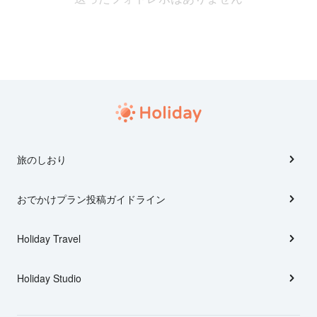
旅のしおり
おでかけプラン投稿ガイドライン
Holiday Travel
Holiday Studio