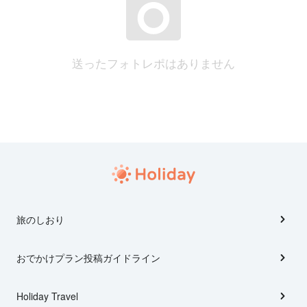
送ったフォトレポはありません
旅のしおり
おでかけプラン投稿ガイドライン
Holiday Travel