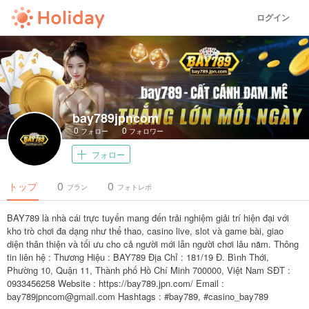
ログイン
bay789jpncom
0
0
フォロー
フォロワー
フォロー
0
0
トップ
プラン
フォトレポ
BAY789 là nhà cái trực tuyến mang đến trải nghiệm giải trí hiện đại với
kho trò chơi đa dạng như thể thao, casino live, slot và game bài, giao
diện thân thiện và tối ưu cho cả người mới lẫn người chơi lâu năm. Thông
tin liên hệ : Thương Hiệu : BAY789 Địa Chỉ : 181/19 Đ. Bình Thới,
Phường 10, Quận 11, Thành phố Hồ Chí Minh 700000, Việt Nam SĐT :
0933456258 Website : https://bay789.jpn.com/ Email :
bay789jpncom@gmail.com Hashtags : #bay789, #casino_bay789