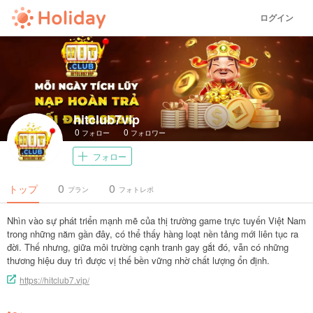
ログイン
hitclub7vip
0
0
フォロー
フォロワー
フォロー
0
0
トップ
プラン
フォトレポ
Nhìn vào sự phát triển mạnh mẽ của thị trường game trực tuyến Việt Nam
trong những năm gần đây, có thể thấy hàng loạt nền tảng mới liên tục ra
đời. Thế nhưng, giữa môi trường cạnh tranh gay gắt đó, vẫn có những
thương hiệu duy trì được vị thế bền vững nhờ chất lượng ổn định.
https://hitclub7.vip/