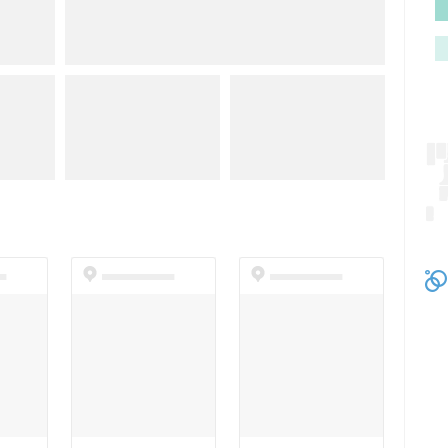
t
dummyspot
dummyspot