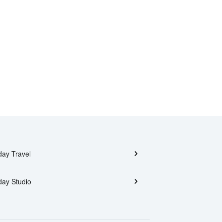
day Travel
day Studio