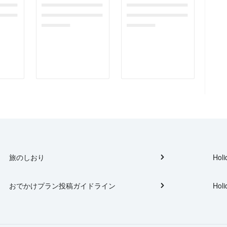
gefor
dummymessagefor
dummymessagefor
tplac
photoreportplac
photoreportplac
eholder
eholder
旅のしおり
Holi
おでかけプラン投稿ガイドライン
Holi