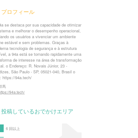
プロフィール
4a se destaca por sua capacidade de otimizar
istema e melhorar o desempenho operacional,
dando os usuários a vivenciar um ambiente
ine estável e sem problemas. Graças à
erna tecnologia de segurança e à estrutura
xível, a 94a está se tornando rapidamente uma
taforma de interesse na área de transformação
tal. o Endereço: R. Novais Júnior, 23 -
dizes, São Paulo - SP, 05021-040, Brasil o
: https://94a.tech/
群馬
ttps://94a.tech/
投稿しているおでかけエリア
6 回以上