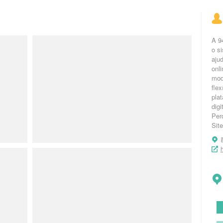
A 9
o s
aju
onl
mod
fle
pla
digi
Per
Site
h