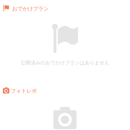
おでかけプラン
公開済みのおでかけプランはありません
フォトレポ