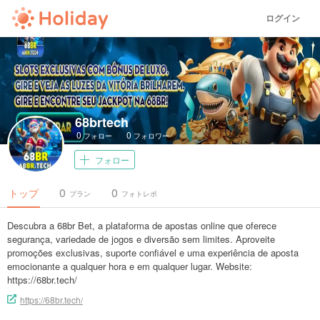
ログイン
68brtech
0
0
フォロー
フォロワー
フォロー
0
0
トップ
プラン
フォトレポ
Descubra a 68br Bet, a plataforma de apostas online que oferece
segurança, variedade de jogos e diversão sem limites. Aproveite
promoções exclusivas, suporte confiável e uma experiência de aposta
emocionante a qualquer hora e em qualquer lugar. Website:
https://68br.tech/
https://68br.tech/