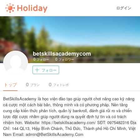
ログイン
betskillsacademycom
0
0
フォロー
フォロワー
フォロー
0
0
トップ
プラン
フォトレポ
BetSkillsAcademy là học viện đào tạo giúp người chơi nâng cao kỹ năng
cá cược một cách bài bản, thông minh và có phương pháp. Nền tảng
cung cấp kiến thức phân tích, quản lý bankroll, đánh giá rủi ro và chiến
lược đặt cược nhằm giúp người dùng ra quyết định tự tin và có trách
nhiệm hơn. Website: https://betskillsacademy.com/ SĐT: 0975482316 Địa
Chỉ: 144 QL13, Hiệp Bình Chánh, Thủ Đức, Thành phố Hồ Chí Minh, Việt
Nam Email: admin@BetSkillsAcademy.Com