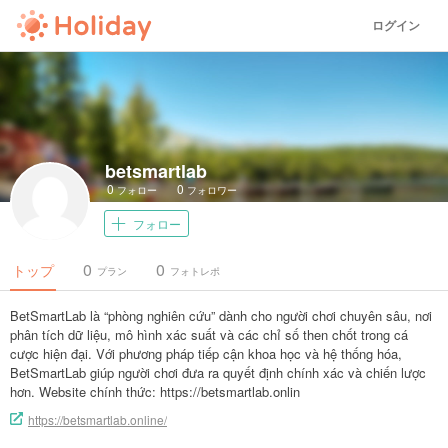
ログイン
betsmartlab
0
0
フォロー
フォロワー
フォロー
0
0
トップ
プラン
フォトレポ
BetSmartLab là “phòng nghiên cứu” dành cho người chơi chuyên sâu, nơi
phân tích dữ liệu, mô hình xác suất và các chỉ số then chốt trong cá
cược hiện đại. Với phương pháp tiếp cận khoa học và hệ thống hóa,
BetSmartLab giúp người chơi đưa ra quyết định chính xác và chiến lược
hơn. Website chính thức: https://betsmartlab.onlin
https://betsmartlab.online/