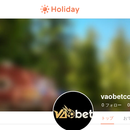
vaobetc
0
フォロー
トップ
お