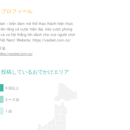
プロフィール
bet – biến đam mê thể thao thành hiện thực
 nền tảng cá cược hiện đại, kèo cược phong
 và cơ hội thắng lớn dành cho mọi người chơi
 Việt Nam! Website: https://vaobet.com.co/
千葉
https://vaobet.com.co/
投稿しているおでかけエリア
6 回以上
2 〜 5 回
1 回