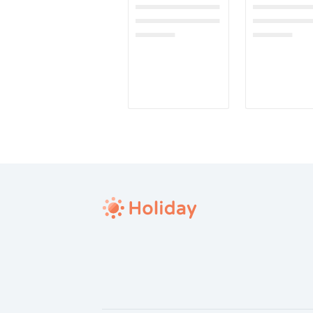
dummymessagefor
dummymessa
photoreportplac
photorepor
eholder
eholder