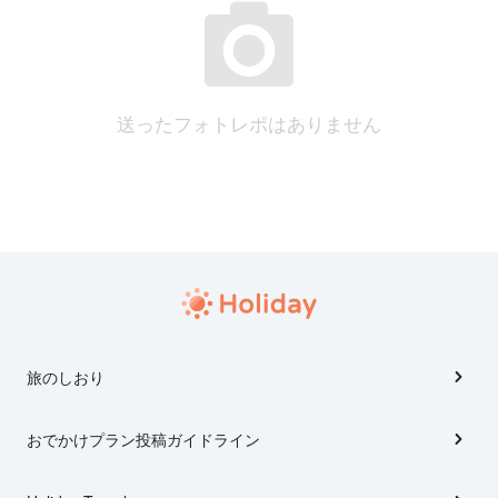
送ったフォトレポはありません
旅のしおり
おでかけプラン投稿ガイドライン