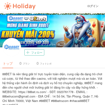
ログイン
88betrucom
0
0
フォロー
フォロワー
フォロー
0
0
トップ
プラン
フォトレポ
88BET là nền tảng giải trí trực tuyến toàn diện, cung cấp đa dạng trò chơi
cá cược, từ thể thao đến casino, với trải nghiệm mượt mà và an toàn. Với
hệ thống vận hành ổn định và dịch vụ hỗ trợ chuyên nghiệp, 88BET mang
đến cho người chơi môi trường giải trí đáng tin cậy và đầy hứng khởi. -
WEBSITE: https://88bet.ru.com/ - SĐT: 0323761778 - EMAIL :
88betrucom@gmail.com - ĐỊA CHỈ : 14 Số 54, Tân Phong, Quận 7, Hồ
Chí Minh 70000, Việt Nam #88BET #88betrucom #nhacai88BET