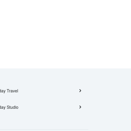
day Travel
day Studio