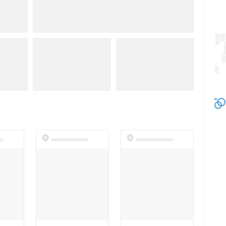
t
dummyspot
dummyspot