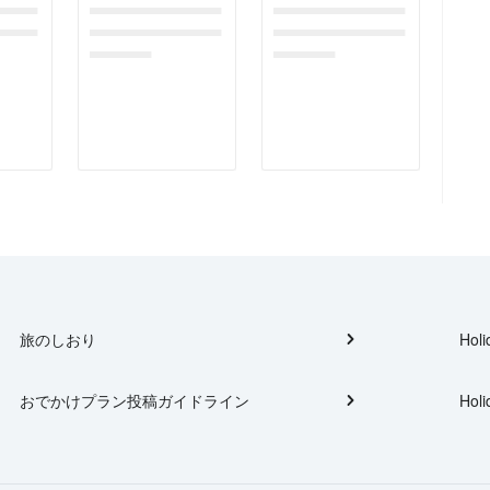
gefor
dummymessagefor
dummymessagefor
tplac
photoreportplac
photoreportplac
eholder
eholder
旅のしおり
Holi
おでかけプラン投稿ガイドライン
Holi