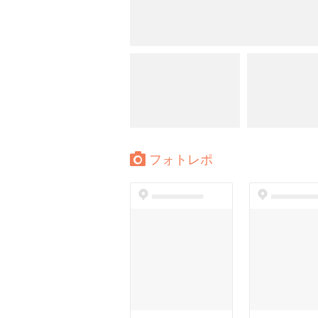
フォトレポ
dummyspot
dummyspo